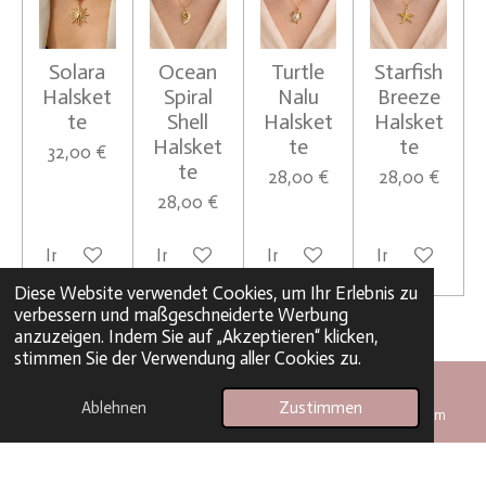
Solara
Ocean
Turtle
Starfish
Halsket
Spiral
Nalu
Breeze
te
Shell
Halsket
Halsket
Halsket
te
te
32,00 €
te
28,00 €
28,00 €
28,00 €
In den Warenkorb
In den Warenkorb
In den Warenkorb
In den Waren
Diese Website verwendet Cookies, um Ihr Erlebnis zu
verbessern und maßgeschneiderte Werbung
1
2
3
anzuzeigen. Indem Sie auf „Akzeptieren“ klicken,
stimmen Sie der Verwendung aller Cookies zu.
Ablehnen
Zustimmen
E-Mail
Telefon
Karte
Instagram