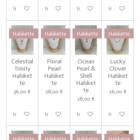
In den Warenkorb
In den Warenkorb
In den Warenkorb
In den Waren
Halskette
Halskette
Halskette
Halskette
Celestial
Floral
Ocean
Lucky
Trinity
Pearl
Pearl &
Clover
Halsket
Halsket
Shell
Halsket
te
te
Halsket
te
te
36,00 €
28,00 €
26,00 €
28,00 €
In den Warenkorb
In den Warenkorb
In den Warenkorb
In den Waren
Halskette
Halskette
Halskette
Halskette