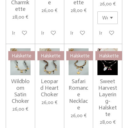
Charmk
e
ette
26,00 €
ette
26,00 €
28,00 €
28,00 €
In den Warenkorb
In den Warenkorb
In den Warenkorb
In den Waren
Halskette
Halskette
Halskette
Halskette
Wildblo
Leopar
Safari
Sweet
om
d Heart
Romanc
Harvest
Satin
Choker
e
Layerin
Choker
Necklac
g-
26,00 €
e
Halsket
26,00 €
te
26,00 €
28,00 €