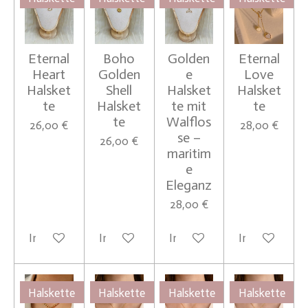
Eternal
Boho
Golden
Eternal
Heart
Golden
e
Love
Halsket
Shell
Halsket
Halsket
te
Halsket
te mit
te
te
Walflos
26,00 €
28,00 €
se –
26,00 €
maritim
e
Eleganz
28,00 €
In den Warenkorb
In den Warenkorb
In den Warenkorb
In den Waren
Halskette
Halskette
Halskette
Halskette