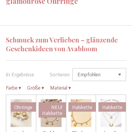
glamouröse Ohrringe
Schmuck zum Verlieben – glänzende
Geschenkideen von Avabloom
61 Ergebnisse
Sortieren:
Farbe
▾
Größe
▾
Material
▾
Ohrringe
NEU!
Halskette
Halskette
Halskette