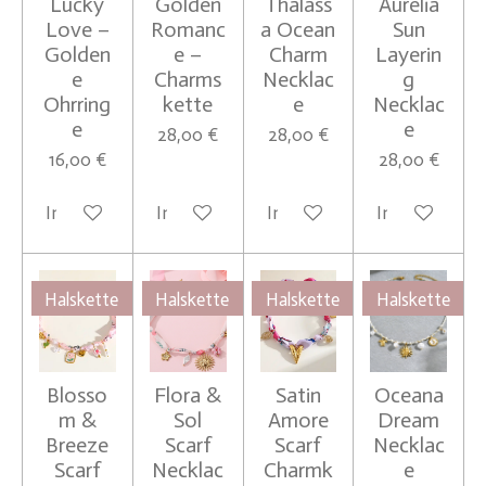
Lucky
Golden
Thalass
Aurelia
Love –
Romanc
a Ocean
Sun
Golden
e –
Charm
Layerin
e
Charms
Necklac
g
Ohrring
kette
e
Necklac
e
e
28,00 €
28,00 €
16,00 €
28,00 €
In den Warenkorb
In den Warenkorb
In den Warenkorb
In den Waren
Halskette
Halskette
Halskette
Halskette
Blosso
Flora &
Satin
Oceana
m &
Sol
Amore
Dream
Breeze
Scarf
Scarf
Necklac
Scarf
Necklac
Charmk
e