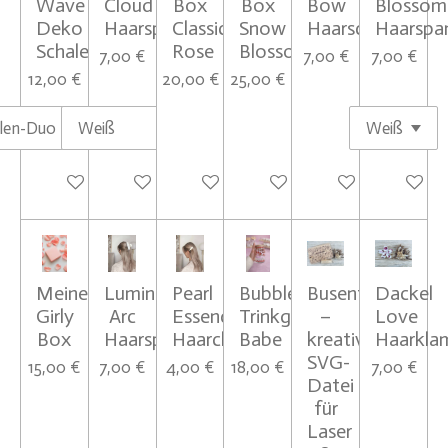
Wave
Cloud
Box
Box
Bow
Blossom
Deko
Haarspange
Classic
Snow
Haarschleife
Haarspa
Schale
Rose
Blossom
7,00 €
7,00 €
7,00 €
12,00 €
20,00 €
25,00 €
In den Warenkorb
In den Warenkorb
In den Warenkorb
In den Warenkorb
In den Warenkorb
In den W
Meine
Luminous
Pearl
Bubble
Busenfreundin
Dackel
Girly
Arc
Essence
Trinkglas
–
Love
Box
Haarspange
Haarclips
Babe
kreative
Haarkla
SVG-
15,00 €
7,00 €
4,00 €
18,00 €
7,00 €
Datei
für
Laser