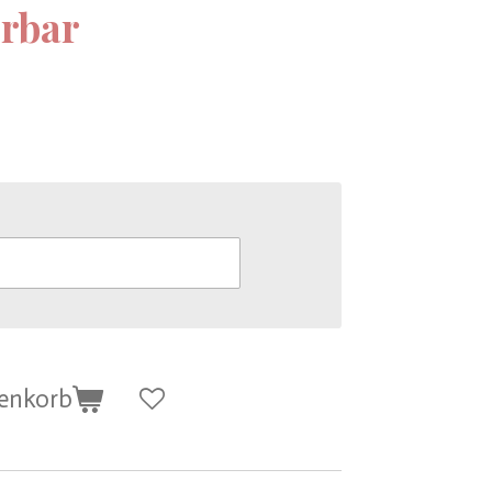
erbar
renkorb