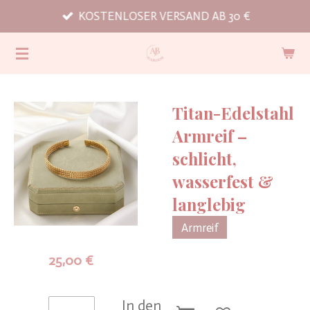
KOSTENLOSER VERSAND AB 30 €
Zum
Hauptinhalt
springen
Titan-Edelstahl
Armreif –
schlicht,
wasserfest &
langlebig
Armreif
25,00 €
In den