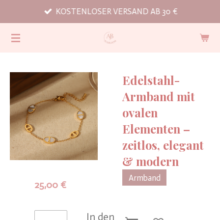
KOSTENLOSER VERSAND AB 30 €
Zum
Hauptinhalt
springen
Edelstahl-
Armband mit
ovalen
Elementen –
zeitlos, elegant
& modern
Armband
25,00 €
In den