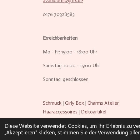
avabloom@gmx.de
0176 70328583
Erreichbarkeiten
Mo - Fr: 15:00 - 18:00 Uhr
Samstag: 10:00 - 15:00 Uhr
Sonntag: geschlossen
Schmuck
|
Girly Box
|
Charms Atelier
Haaraccessoires
|
Dekoartikel
Diese Website verwendet Cookies, um Ihr Erlebnis zu 
Impressum
|
Datenschutz
|
AGB
|
„Akzeptieren“ klicken, stimmen Sie der Verwendung aller
Widerruf