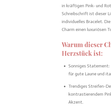
in kräftigen Pink- und R
Schreibschrift ist dieser L
individuelles Bracelet. D
Charm einen luxuriösen T
Warum dieser C
Herzstück ist:
Sonniges Statement: D
für gute Laune und ita
Trendiges Streifen-Des
kontrastierendem Pin
Akzent.