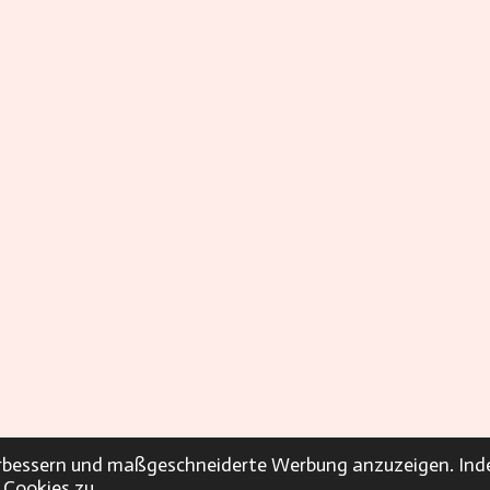
verbessern und maßgeschneiderte Werbung anzuzeigen. Ind
 Cookies zu.