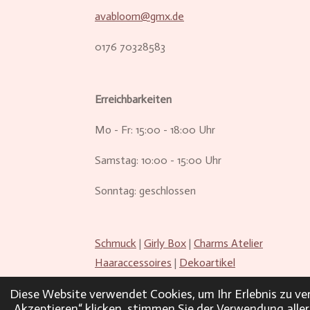
avabloom@gmx.de
0176 70328583
Erreichbarkeiten
Mo - Fr: 15:00 - 18:00 Uhr
Samstag: 10:00 - 15:00 Uhr
Sonntag: geschlossen
Schmuck
|
Girly Box
|
Charms Atelier
Haaraccessoires
|
Dekoartikel
Diese Website verwendet Cookies, um Ihr Erlebnis zu 
Impressum
|
Datenschutz
|
AGB
|
„Akzeptieren“ klicken, stimmen Sie der Verwendung aller